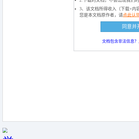
2.下载的文档，不会出现我们
3、该文档所得收入（下载+内
您是本文档原作者，请
点此认
下载文档到电
同意并
5000
积
文档包含非法信息？
下载
还剩
页