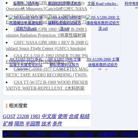
ANALYSIS (DPA)《物理破坏性分析(DPA)
GSFC NASA GPR 8830 1-2008 Facility
车零件—低压电
发动机同步带试验方
文版 Road vehicles -
料中有
规范》.pdf
Operations Managers [Cancelled GSFC NASA
线.pdf
法.pdf
Interior parts and
方
GMI 7234 2]《设备操作管理员[GSFC NAS
materials.pdf
GSFC NASA GPR 7123 1-2008 Systems
A GMI 7234 2作废]》.pdf
Engineering [Cancelled GSFC NASA GPR 71
20 5 REV A GSFC NASA GPR 7120 5]《系
GSFC NASA GPR 1860 1 REV B-2008 I
统工程[GSFC NASA GPR 7120 5修订本A和
onizing Radiation Protection《电离性辐射保
GSFC NASA GPR 7120 5作废]》.pdf
护》.pdf
GSFC NASA GPR 1800 1 REV B-2008 G
oddard Space Flight Center (GSFC) Smoking
Guidelines《戈达德宇航中心(GSFC)的吸烟
GSA ZZ-I-550 F-1992 INNER TUBE PN
JIS A1162-1973 多孔
JIS A1202-1999 土壤
JIS A1209-2000 土壤
指南》.pdf
EUMATIC TIRE《气轮胎内胎》.pdf
混凝土长度变化的试
颗粒密度的试验方
收缩系数的试验方
GSA W-C-1684-1977 CASSETTES MAG
验方法.pdf
法.pdf
法.pdf
NETIC TAPE AUDIO RECORDING (TWIN-
HUB COPLANAR)《音频记录盒式磁带(同
GSA TT-W-572 B-1969 WOOD PRESER
面双中枢)》.pdf
VATIVE WATER-REPELLENT《木料防腐
剂 憎水剂》.pdf
相关搜索
GOST
23208
1983
中文版
使用
合成
粘结
矿棉
隔热
半园筒
技术
条件
关于我们
-
网站声明
-
网站地图
-
资源地图
-
友情链接
-
网站客