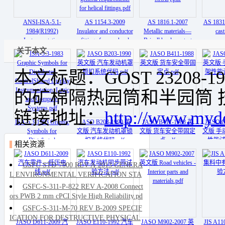
ANSI-ISA-5.1-
AS 1154.3-2009
AS 1816.1-2007
AS 1831-
1984(R1992)
Insulator and conductor
Metallic materials—
cast
Instrumentation
fittings for overhead
Brinell hardness test
Symbols and
power lines - Part 3
Method 1 Test method
关于本文
Identification.pdf
Performance and
(ISO 6506-12005,
general requirements
MOD).pdf
本文标题：GOST 23208-
for helical fittings.pdf
的矿棉隔热园筒和半园筒 技
链接地址：
http://www.myd
ISA-5.3-1983 Graphic
JASO B203-1990 英
JASO B411-1988 英
JASO C
Symbols for
文版 汽车发动机罩锁
文版 货车安全带固定
文版 手
Distributed
扣系统代码.pdf
点.pdf
性能试
相关资源
ControlShared Display
Instrumentation, Logic
GSFC-STD-7000 REV A-2013 GENERA
and Computer
L ENVIRONMENTAL VERIFICATION STA
Systems.pdf
NDARD (GEVS).pdf
GSFC-S-311-P-822 REV A-2008 Connect
ors PWB 2 mm cPCI Style High Reliability.pd
f
GSFC-S-311-M-70 REV B-2009 SPECIF
ICATION FOR DESTRUCTIVE PHYSICAL
JASO D611-2009 汽
JASO E110-1992 汽车
JASO M902-2007 英
JIS A1