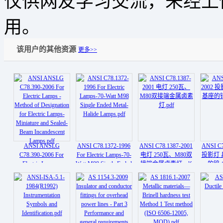
仅供网友学习交流，未经上
用。
该用户的其他资源
更多>>
ANSI ANSLG
ANSI C78.1372-1996
ANSI C78.1387-2001
ANSI C7
C78.390-2006 For
For Electric Lamps-70-
电灯 250瓦、M80双
投影灯 
Electric Lamps -
Watt M98 Single Ended
接端金属卤素灯.pdf
的钨-
Method of Designation
Metal- Halide
for Electric Lamps-
Lamps.pdf
Miniature and Sealed-
Beam Incandescent
Lamps.pdf